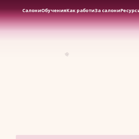
Салони
Обучения
Как работи
За салони
Ресурс
🌸
Към
съдържанието