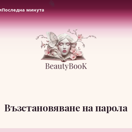
🌸
и
Последна минута
🌺
Възстановяване на парола