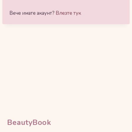
Вече имате акаунт?
Влезте тук
BeautyBook