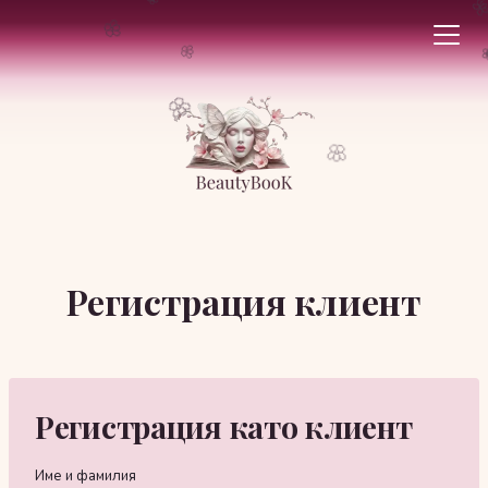
❀

🌸
🌸
🌸
🌸
Към
Регистрация клиент
съдържанието
Регистрация като клиент
Име и фамилия