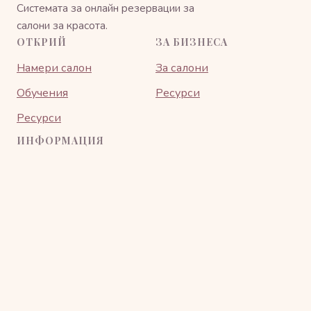
Системата за онлайн резервации за
салони за красота.
ОТКРИЙ
ЗА БИЗНЕСА
Намери салон
За салони
Обучения
Ресурси
Ресурси
ИНФОРМАЦИЯ
Общи условия
Поверителност
Контакт
© 2026
BeautyBook
· Всички права запазени.