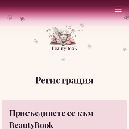

🌸
❀
🌺
🌺
🌺
❀
❀
Към
Регистрация
съдържанието
Присъединете се към
BeautyBook